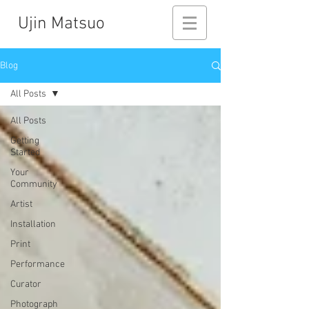
Ujin Matsuo
Blog
All Posts
All Posts
Getting
Started
Your
Community
Artist
Installation
Print
Performance
Curator
Photograph