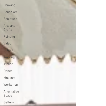
Drawing
Sound Art
Sculpture
Arts and
Crafts
Painting
Video
School
Walking
Atelier
Dance
Museum
Workshop
Alternative
Space
Gallery