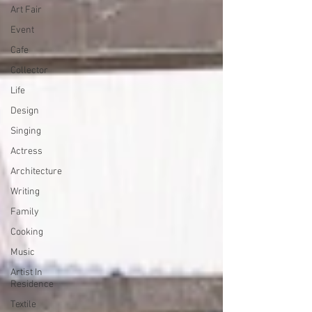
Art Fair
Event
Cafe
Collector
Life
Design
Singing
Actress
Architecture
Writing
Family
Cooking
Music
Artist In
Residence
Textile