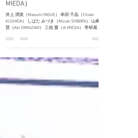
SHIBATA） 山﨑 慧（Kei
YAMAZAKI） 三枝 愛（Ai
MIEDA）
井上 潤美（Masumi INOUE） 串田 千晶（Chiaki
KUSHIDA） しばた みづき（Mizuki SHIBATA） 山﨑
慧（Kei YAMAZAKI） 三枝 愛（Ai MIEDA） 帯研展覧
会 『帯 vol.04 - 松栄ハイツについて -』 新井...