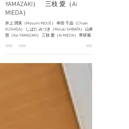
井上 潤美（Masumi INOUE） 串
田 千晶（Chiaki KUSHIDA） し
ばた みづき（Mizuki
SHIBATA） 山﨑 慧（Kei
YAMAZAKI） 三枝 愛（Ai
MIEDA）
井上 潤美（Masumi INOUE） 串田 千晶（Chiaki
KUSHIDA） しばた みづき（Mizuki SHIBATA） 山﨑
慧（Kei YAMAZAKI） 三枝 愛（Ai MIEDA） 帯研展覧
会 『帯 vol.04 - 松栄ハイツについて -』 新井...