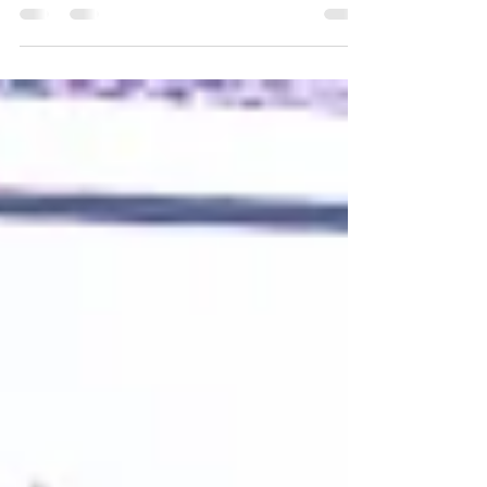
井上 潤美（Masumi INOUE） 串田 千晶（Chiaki
KUSHIDA） しばた みづき（Mizuki SHIBATA） 山﨑
慧（Kei YAMAZAKI） 三枝 愛（Ai MIEDA） 帯研展覧
会 『帯 vol.04 - 松栄ハイツについて -』 新井...