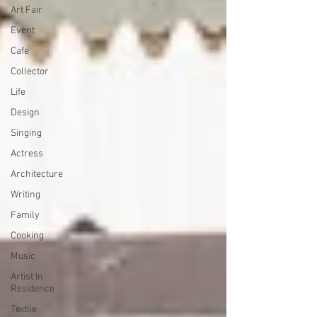
Art Fair
Event
Cafe
Collector
Life
Design
Singing
Actress
Architecture
Writing
Family
Cooking
Music
Artist In
Residence
Textile