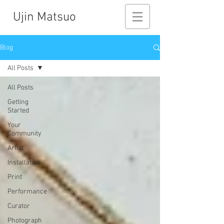
Ujin Matsuo
Blog
All Posts
All Posts
Getting
Started
Your
Community
Artist
Installation
Print
Performance
Curator
Photograph