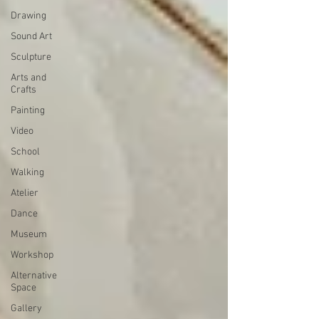
Drawing
Sound Art
Sculpture
Arts and
Crafts
Painting
Video
School
Walking
Atelier
Dance
Museum
Workshop
Alternative
Space
Gallery