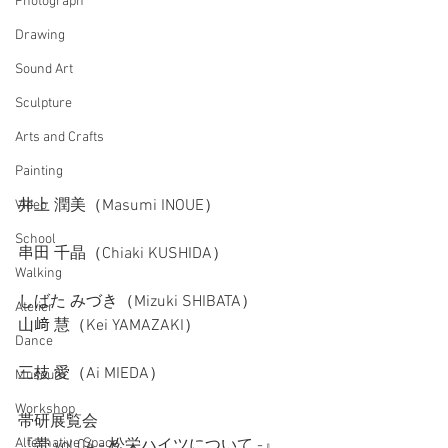
Photograph
Drawing
Sound Art
Sculpture
Arts and Crafts
Painting
井上 潤美（Masumi INOUE）
Video
School
串田 千晶（Chiaki KUSHIDA）
Walking
しばた みづき（Mizuki SHIBATA）
Atelier
山﨑 慧（Kei YAMAZAKI）
Dance
三枝 愛（Ai MIEDA）
Museum
Workshop
帯研展覧会
Alternative Space
『帯 vol.04 - 松栄ハイツについて -』