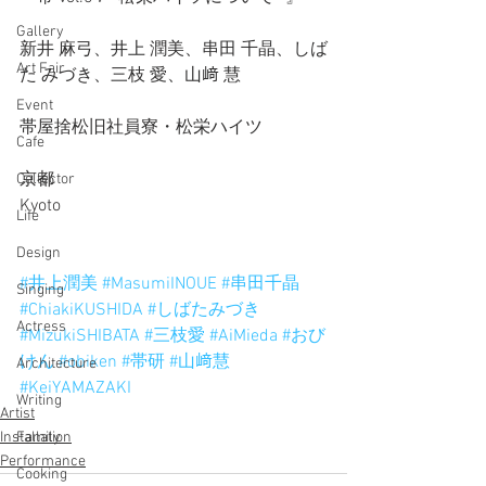
Gallery
新井 麻弓、井上 潤美、串田 千晶、しば
Art Fair
た みづき、三枝 愛、山﨑 慧
Event
帯屋捨松旧社員寮・松栄ハイツ
Cafe
京都
Collector
Kyoto
Life
Design
#井上潤美
#MasumiINOUE
#串田千晶
Singing
#ChiakiKUSHIDA
#しばたみづき
Actress
#MizukiSHIBATA
#三枝愛
#AiMieda
#おび
けん
#obiken
#帯研
#山﨑慧
Architecture
#KeiYAMAZAKI
Writing
Artist
Family
Installation
Performance
Cooking