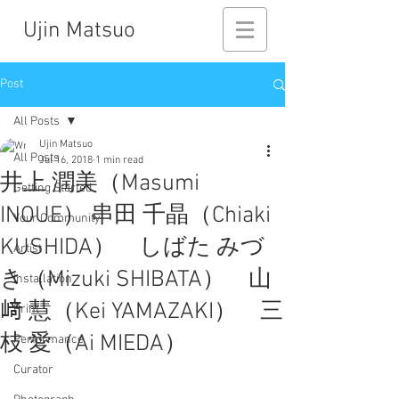
Ujin Matsuo
Post
All Posts
Ujin Matsuo
All Posts
Jul 16, 2018
1 min read
井上 潤美（Masumi
Getting Started
INOUE） 串田 千晶（Chiaki
Your Community
KUSHIDA） しばた みづ
Artist
き（Mizuki SHIBATA） 山
Installation
﨑 慧（Kei YAMAZAKI） 三
Print
枝 愛（Ai MIEDA）
Performance
Curator